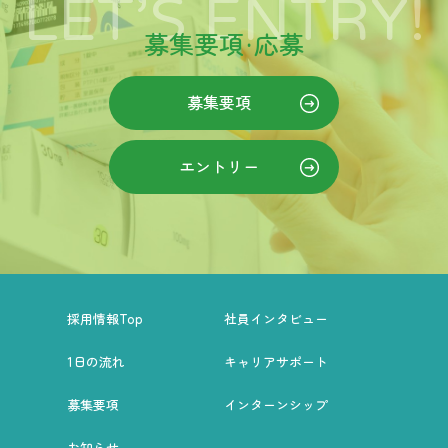
LET’S ENTRY!
募集要項・応募
募集要項
エントリー
採用情報Top
社員インタビュー
1日の流れ
キャリアサポート
募集要項
インターンシップ
お知らせ