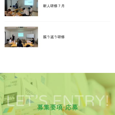
新人研修７月
振り返り研修
LET’S ENTRY!
募集要項・応募