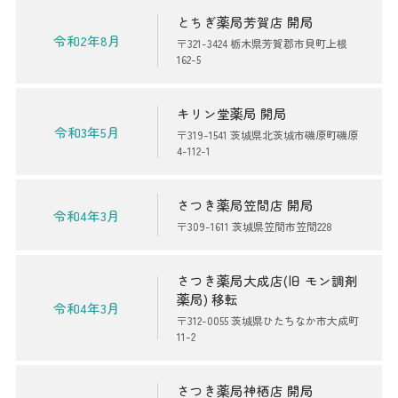
とちぎ薬局芳賀店 開局
令和2年8月
〒321-3424 栃木県芳賀郡市貝町上根
162-5
キリン堂薬局 開局
令和3年5月
〒319-1541 茨城県北茨城市磯原町磯原
4-112-1
さつき薬局笠間店 開局
令和4年3月
〒309-1611 茨城県笠間市笠間228
さつき薬局大成店(旧 モン調剤
薬局) 移転
令和4年3月
〒312-0055 茨城県ひたちなか市大成町
11-2
さつき薬局神栖店 開局