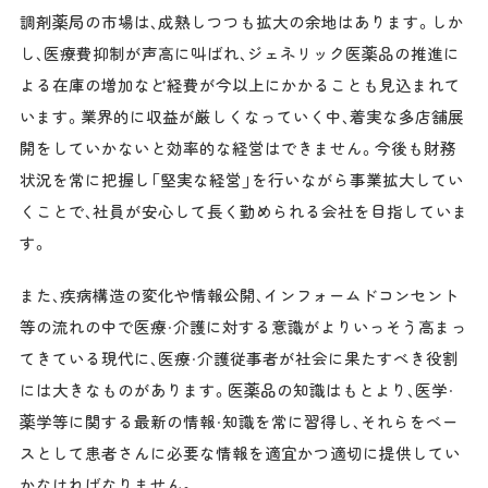
調剤薬局の市場は、成熟しつつも拡大の余地はあります。しか
し、医療費抑制が声高に叫ばれ、ジェネリック医薬品の推進に
よる在庫の増加など経費が今以上にかかることも見込まれて
います。業界的に収益が厳しくなっていく中、着実な多店舗展
開をしていかないと効率的な経営はできません。今後も財務
状況を常に把握し「堅実な経営」を行いながら事業拡大してい
くことで、社員が安心して長く勤められる会社を目指していま
す。
また、疾病構造の変化や情報公開、インフォームドコンセント
等の流れの中で医療・介護に対する意識がよりいっそう高まっ
てきている現代に、医療・介護従事者が社会に果たすべき役割
には大きなものがあります。医薬品の知識はもとより、医学・
薬学等に関する最新の情報・知識を常に習得し、それらをベー
スとして患者さんに必要な情報を適宜かつ適切に提供してい
かなければなりません。